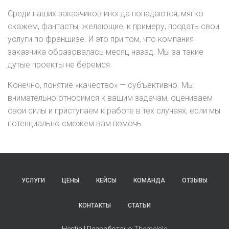
Среди наших заказчиков иногда попадаются, мягко
скажем, фантасты, желающие, к примеру, продать свои
услуги по франшизе. И это при том, что компания
заказчика образовалась месяц назад. Мы за такие
дутые проекты не беремся.
Конечно, понятие «качество» — субъективно. Мы
внимательно относимся к вашим задачам, оцениваем
свои силы и приступаем к работе в тех случаях, если мы
потенциально сможем вам помочь.
УСЛУГИ
ЦЕНЫ
КЕЙСЫ
КОМАНДА
ОТЗЫВЫ
КОНТАКТЫ
СТАТЬИ