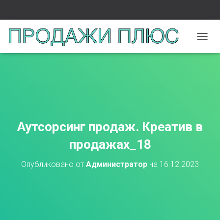
П
Е
Р
Е
К
Л
Ю
Ч
И
Аутсорсинг продаж. Креатив в
Т
Ь
продажах_18
Н
А
Опубликовано от
Администратор
на
16.12.2023
В
И
Г
А
Ц
И