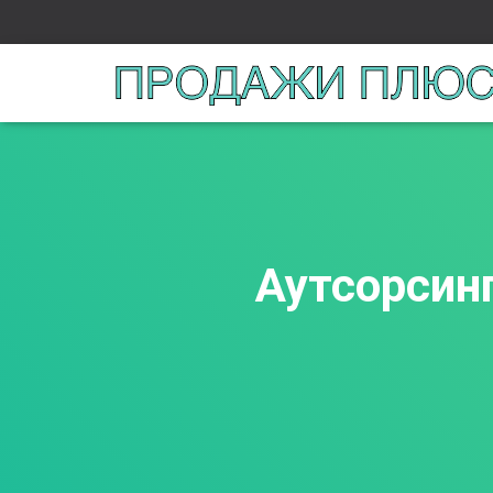
Аутсорсин