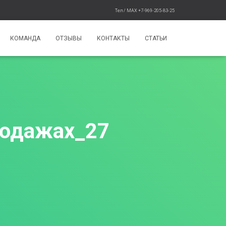
Тел / MAX +7-969-205-83-25
КОМАНДА
ОТЗЫВЫ
КОНТАКТЫ
СТАТЬИ
родажах_27