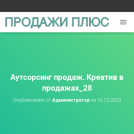
П
Е
Р
Е
К
Л
Ю
Ч
И
Аутсорсинг продаж. Креатив в
Т
Ь
продажах_28
Н
А
Опубликовано от
Администратор
на
16.12.2023
В
И
Г
А
Ц
И