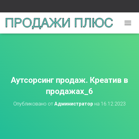
П
Е
Р
Е
К
Л
Ю
Ч
И
Аутсорсинг продаж. Креатив в
Т
Ь
продажах_6
Н
А
Опубликовано от
Администратор
на
16.12.2023
В
И
Г
А
Ц
И