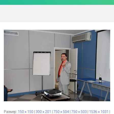
Ю
Размер:
150 × 150
|
300 × 201
|
750 × 504
|
750 × 503
|
1536 × 1031
|