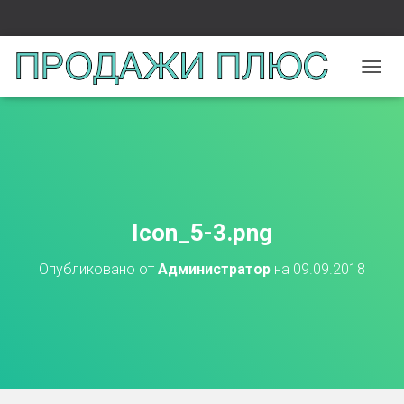
П
Е
Р
Е
К
Л
Ю
Ч
И
Icon_5-3.png
Т
Ь
Опубликовано от
Администратор
на
09.09.2018
Н
А
В
И
Г
А
Ц
И