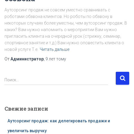
Аутсорсинг продаж не совсем уместно сравнивать с
роботами обзвона клиентов. Но роботы по обзвону в
некоторых случаях более уместны, чем аутсорсинг продаж. В
каких? Вам нужно напомнить о мероприятии Вам нужно
пригласить клиента на очередной урок (стрижку, семинар,
спортивное занятие и т.д.) Вам нужно оповестить клиента о
новой услуге Т.е.
Читать дальше
От
Администратор
,
9 лет
тому
Н
Поиск…
а
й
т
и
Свежие записи
:
Аутсорсинг продаж: как делегировать продажи и
увеличить выручку